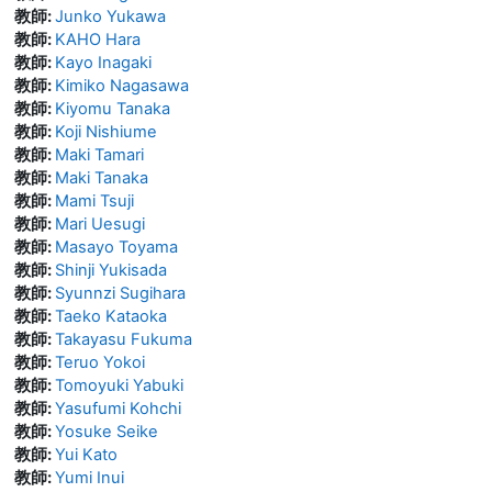
教師:
Junko Yukawa
教師:
KAHO Hara
教師:
Kayo Inagaki
教師:
Kimiko Nagasawa
教師:
Kiyomu Tanaka
教師:
Koji Nishiume
教師:
Maki Tamari
教師:
Maki Tanaka
教師:
Mami Tsuji
教師:
Mari Uesugi
教師:
Masayo Toyama
教師:
Shinji Yukisada
教師:
Syunnzi Sugihara
教師:
Taeko Kataoka
教師:
Takayasu Fukuma
教師:
Teruo Yokoi
教師:
Tomoyuki Yabuki
教師:
Yasufumi Kohchi
教師:
Yosuke Seike
教師:
Yui Kato
教師:
Yumi Inui