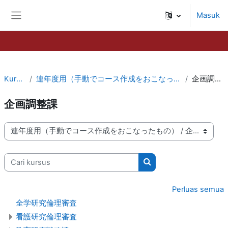
Lewati ke konten utama
Masuk
Panel samping
Kursus
連年度用（手動でコース作成をおこなったもの）
企画調整課
企画調整課
Kategori kursus
Cari kursus
Cari kursus
Perluas semua
全学研究倫理審査
看護研究倫理審査