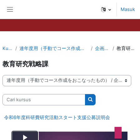
Lewati ke konten utama
Masuk
Panel samping
Kursus
連年度用（手動でコース作成をおこなったもの）
企画調整課
教育研究戦略課
教育研究戦略課
Kategori kursus
Cari kursus
Cari kursus
令和6年度科研費研究活動スタート支援公募説明会