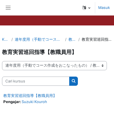
Lewati ke konten utama
Masuk
Panel samping
Kursus
連年度用（手動でコース作成をおこなったもの）
教職課程
教育実習巡回指導【教職員用】
教育実習巡回指導【教職員用】
Kategori kursus
Cari kursus
Cari kursus
教育実習巡回指導【教職員用】
Pengajar:
Suzuki Kouroh